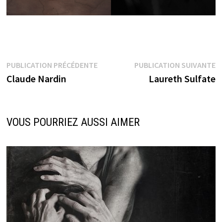
Navigation
Publication
P
PUBLICATION PRÉCÉDENTE
PUBLICATION SUIVANTE
précédente :
s
Claude Nardin
Laureth Sulfate
de
l’article
VOUS POURRIEZ AUSSI AIMER